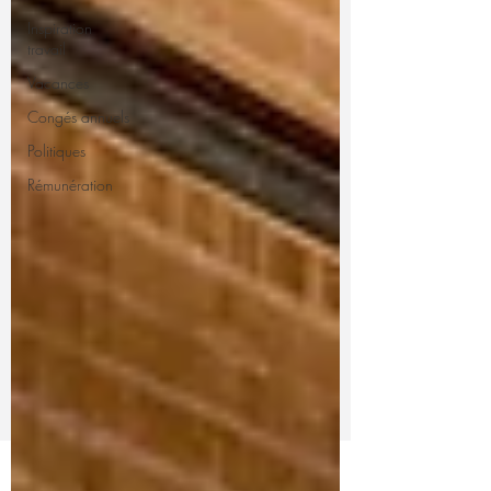
Inspiration
travail
Vacances
Congés annuels
Politiques
Rémunération