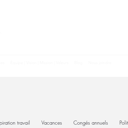
.
ses
Équipe | Vision | Mission | Valeurs
Blog
Nous joindre
piration travail
Vacances
Congés annuels
Poli