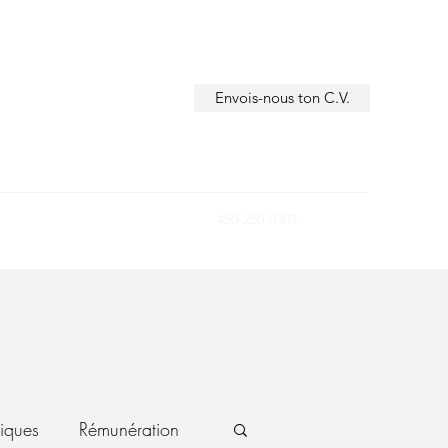
Envois-nous ton C.V.
450-250-0303
tiques
Rémunération