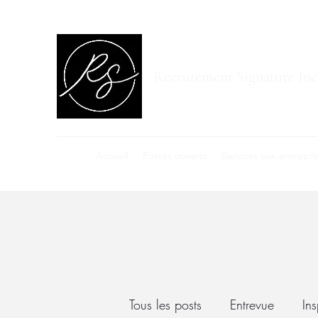
Recrutement Signature Inc
Accueil
Postes ouverts
Services aux entrepri
Tous les posts
Entrevue
Ins