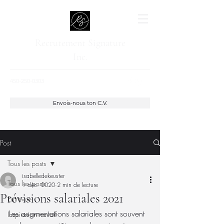
Recrutement Signature
Inc.
450-250-0303
Envois-nous ton C.V.
Post
Tous les posts
isabelledekeuster
Tous les posts
1 déc. 2020
2 min de lecture
Prévisions salariales 2021
Entrevue
Les augmentations salariales sont souvent 
Inspiration travail