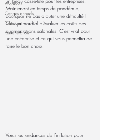
un beau casse-tête pour les entreprises. 
Vacances
Maintenant en temps de pandémie, 
Congés annuels
pourquoi ne pas ajouter une difficulté ! 
Politiques
C’est primordial d’évaluer les coûts des 
augmentations salariales. C’est vital pour 
Rémunération
une entreprise et ce qui vous permettra de 
faire le bon choix. 
Voici les tendances de l’inflation pour 